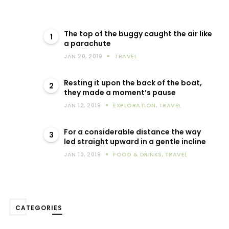
The top of the buggy caught the air like
1
a parachute
JAN 20, 2019
TRAVEL
Resting it upon the back of the boat,
2
they made a moment’s pause
JAN 12, 2019
EXPLORATION
,
TRAVEL
For a considerable distance the way
3
led straight upward in a gentle incline
JAN 10, 2019
FOOD & DRINKS
,
TRAVEL
CATEGORIES