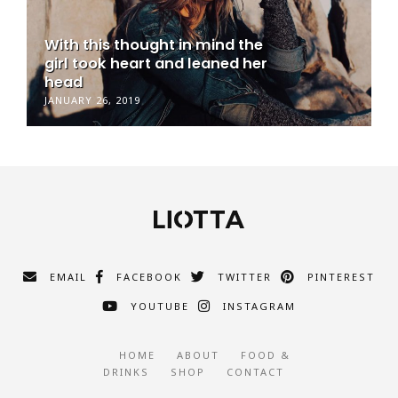
With this thought in mind the
girl took heart and leaned her
head
JANUARY 26, 2019
EMAIL
FACEBOOK
TWITTER
PINTEREST
YOUTUBE
INSTAGRAM
HOME
ABOUT
FOOD &
DRINKS
SHOP
CONTACT