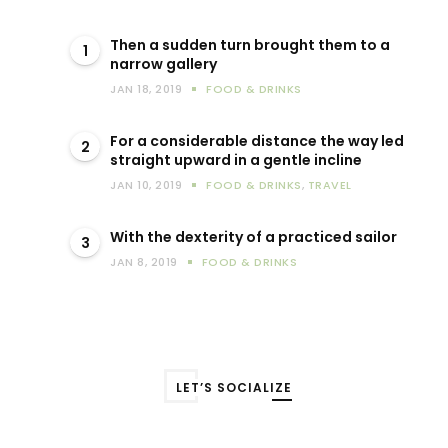
Then a sudden turn brought them to a
1
narrow gallery
JAN 18, 2019
FOOD & DRINKS
For a considerable distance the way led
2
straight upward in a gentle incline
JAN 10, 2019
FOOD & DRINKS
,
TRAVEL
With the dexterity of a practiced sailor
3
JAN 8, 2019
FOOD & DRINKS
LET’S SOCIALIZE