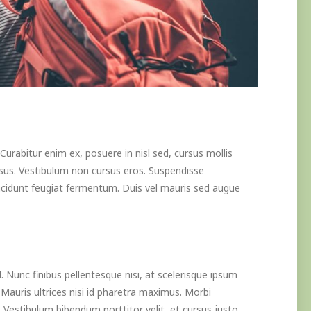
 Curabitur enim ex, posuere in nisl sed, cursus mollis
isus. Vestibulum non cursus eros. Suspendisse
tincidunt feugiat fermentum. Duis vel mauris sed augue
nd. Nunc finibus pellentesque nisi, at scelerisque ipsum
. Mauris ultrices nisi id pharetra maximus. Morbi
 Vestibulum bibendum porttitor velit, et cursus justo.