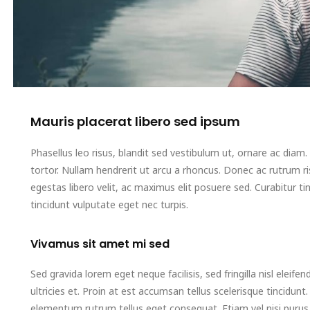
Mauris placerat libero sed ipsum
Phasellus leo risus, blandit sed vestibulum ut, ornare ac diam.
tortor. Nullam hendrerit ut arcu a rhoncus. Donec ac rutrum r
egestas libero velit, ac maximus elit posuere sed. Curabitur 
tincidunt vulputate eget nec turpis.
Vivamus sit amet mi sed
Sed gravida lorem eget neque facilisis, sed fringilla nisl eleife
ultricies et. Proin at est accumsan tellus scelerisque tincidunt
elementum rutrum tellus eget consequat. Etiam vel nisi purus.