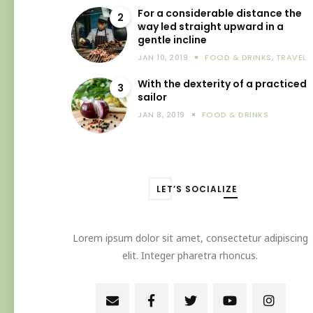
For a considerable distance the
2
way led straight upward in a
gentle incline
JAN 10, 2019
FOOD & DRINKS
,
TRAVEL
With the dexterity of a practiced
3
sailor
JAN 8, 2019
FOOD & DRINKS
LET’S SOCIALIZE
Lorem ipsum dolor sit amet, consectetur adipiscing
elit. Integer pharetra rhoncus.