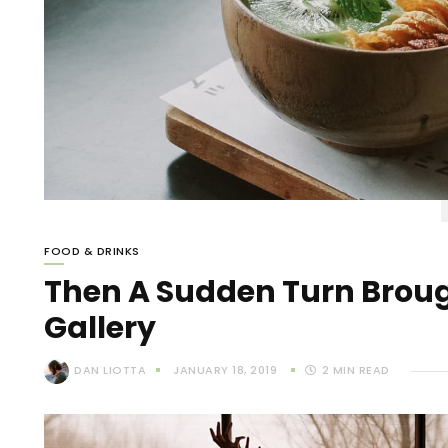
FOOD & DRINKS
Then A Sudden Turn Brou
Gallery
DAN LIOTTA
JANUARY 18, 2019
2
MIN READ