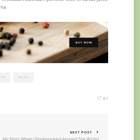
rna.
TIPS
TRAVEL
87
NEXT POST
My Story When I Backpacked Around The World