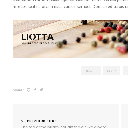
Integer facilisis orci in risus cursus semper. Donec sed turpis u
HEALTH
STORY
SHARE:
PREVIOUS POST
The top of the buggy caught the air like a parachute