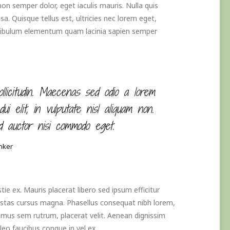
am non semper dolor, eget iaculis mauris. Nulla quis
. Quisque tellus est, ultricies nec lorem eget,
Vestibulum elementum quam lacinia sapien semper
ollicitudin. Maecenas sed odio a lorem
i elit, in vulputate nisl aliquam non.
nd auctor nisi commodo eget.
nker
ie ex. Mauris placerat libero sed ipsum efficitur
estas cursus magna. Phasellus consequat nibh lorem,
mus sem rutrum, placerat velit. Aenean dignissim
 leo faucibus congue in vel ex.