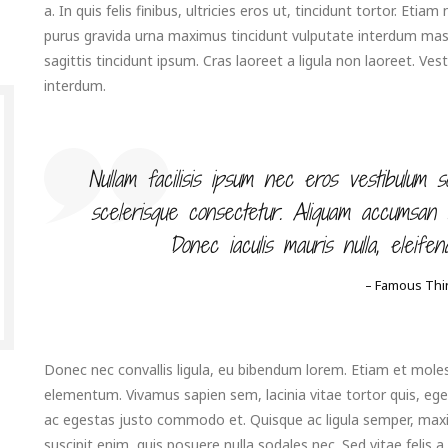
a. In quis felis finibus, ultricies eros ut, tincidunt tortor. Eti
purus gravida urna maximus tincidunt vulputate interdum massa
sagittis tincidunt ipsum. Cras laoreet a ligula non laoreet. 
interdum.
Nullam facilisis ipsum nec eros vestibulum s
scelerisque consectetur. Aliquam accumsan du
Donec iaculis mauris nulla, eleife
– Famous Thi
Donec nec convallis ligula, eu bibendum lorem. Etiam et molest
elementum. Vivamus sapien sem, lacinia vitae tortor quis, eg
ac egestas justo commodo et. Quisque ac ligula semper, maxi
suscipit enim, quis posuere nulla sodales nec. Sed vitae felis a