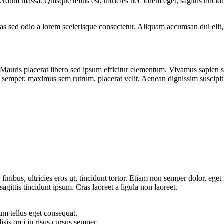
rdum massa. Quisque tellus est, ultricies nec lorem eget, sagittis tinci
as sed odio a lorem scelerisque consectetur. Aliquam accumsan dui elit, 
Mauris placerat libero sed ipsum efficitur elementum. Vivamus sapien se
semper, maximus sem rutrum, placerat velit. Aenean dignissim suscipit e
is finibus, ultricies eros ut, tincidunt tortor. Etiam non semper dolor, e
agittis tincidunt ipsum. Cras laoreet a ligula non laoreet.
um tellus eget consequat.
isis orci in risus cursus semper.