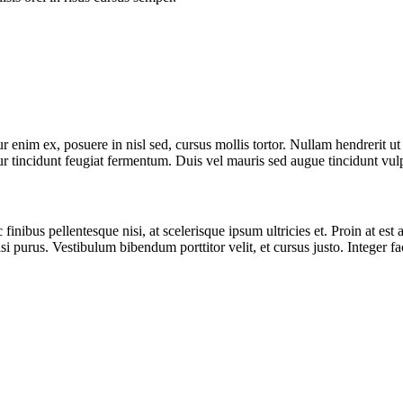
ur enim ex, posuere in nisl sed, cursus mollis tortor. Nullam hendrerit 
ur tincidunt feugiat fermentum. Duis vel mauris sed augue tincidunt vulp
 finibus pellentesque nisi, at scelerisque ipsum ultricies et. Proin at est 
purus. Vestibulum bibendum porttitor velit, et cursus justo. Integer faci