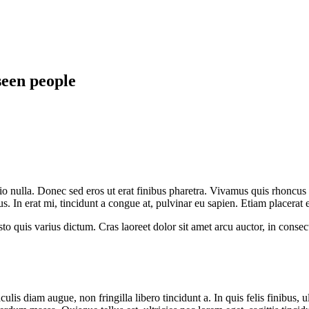
seen people
o nulla. Donec sed eros ut erat finibus pharetra. Vivamus quis rhoncus f
 In erat mi, tincidunt a congue at, pulvinar eu sapien. Etiam placerat ef
quis varius dictum. Cras laoreet dolor sit amet arcu auctor, in consectet
aculis diam augue, non fringilla libero tincidunt a. In quis felis finibus, u