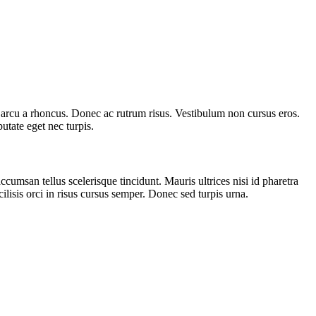
ut arcu a rhoncus. Donec ac rutrum risus. Vestibulum non cursus eros.
utate eget nec turpis.
accumsan tellus scelerisque tincidunt. Mauris ultrices nisi id pharetra
lisis orci in risus cursus semper. Donec sed turpis urna.