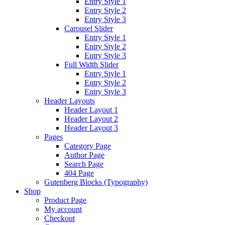
Entry Style 1
Entry Style 2
Entry Style 3
Carousel Slider
Entry Style 1
Entry Style 2
Entry Style 3
Full Width Slider
Entry Style 1
Entry Style 2
Entry Style 3
Header Layouts
Header Layout 1
Header Layout 2
Header Layout 3
Pages
Category Page
Author Page
Search Page
404 Page
Gutenberg Blocks (Typography)
Shop
Product Page
My account
Checkout