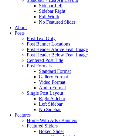
Standard + List Alt Layout
Sidebar Left
Sidebar Right
Full Width
No Featured Slider
About
Posts
Post Text Only
Post Banner Locations
Post Header Above Feat. Image
Post Header Below Feat. Image
Centered Post Title
Post Formats
Standard Format
Gallery Format
Video Format
Audio Format
Single Post Layout
Right Sidebar
Left Sidebar
No Sidebar
Features
Home With Ads / Banners
Featured Sliders
Boxed Slider