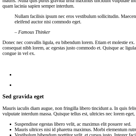
mauris. Nulla quis purus gravida urna maximus tincidunt vulputate inte
quam lacinia sapien semper interdum.
Nullam facilisis ipsum nec eros vestibulum sollicitudin. Maecen
eleifend auctor nisi commodo eget.
– Famous Thinker
Donec nec convallis ligula, eu bibendum lorem. Etiam et molestie ex. 
consequat nibh lorem, ac egestas justo commodo et. Quisque ac ligula 
congue in vel ex.
Sed gravida eget
Mauris iaculis diam augue, non fringilla libero tincidunt a. In quis fel
vulputate interdum massa. Quisque tellus est, ultricies nec lorem eget, s
Suspendisse egestas libero velit, ac maximus elit posuere sed.
Mauris ultrices nisi id pharetra maximus. Morbi elementum rutr
Vestibulum bibendum porttitor velit, et cursus justo. Integer facil