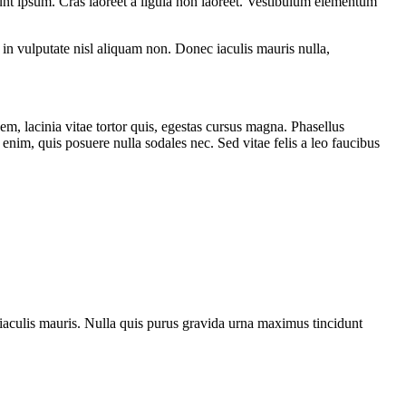
dunt ipsum. Cras laoreet a ligula non laoreet. Vestibulum elementum
in vulputate nisl aliquam non. Donec iaculis mauris nulla,
m, lacinia vitae tortor quis, egestas cursus magna. Phasellus
nim, quis posuere nulla sodales nec. Sed vitae felis a leo faucibus
get iaculis mauris. Nulla quis purus gravida urna maximus tincidunt