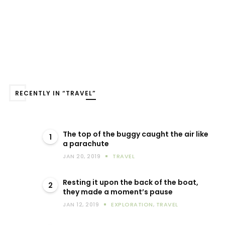
RECENTLY IN “TRAVEL”
The top of the buggy caught the air like
1
a parachute
JAN 20, 2019
TRAVEL
Resting it upon the back of the boat,
2
they made a moment’s pause
JAN 12, 2019
EXPLORATION
,
TRAVEL