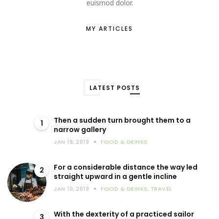
euismod dolor.
MY ARTICLES
LATEST POSTS
Then a sudden turn brought them to a
1
narrow gallery
JAN 18, 2019
FOOD & DRINKS
For a considerable distance the way led
2
straight upward in a gentle incline
JAN 10, 2019
FOOD & DRINKS
,
TRAVEL
With the dexterity of a practiced sailor
3