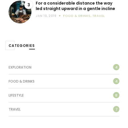
For a considerable distance the way
3
led straight upward in a gentle incline
JAN 10, 2019
FOOD & DRINKS
,
TRAVEL
CATEGORIES
4
EXPLORATION
4
FOOD & DRINKS
8
LIFESTYLE
7
TRAVEL