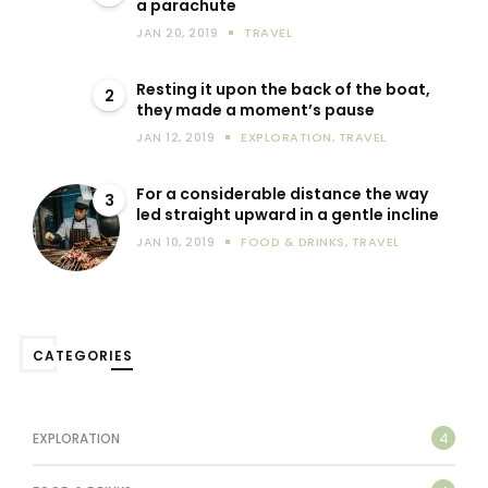
a parachute
JAN 20, 2019
TRAVEL
Resting it upon the back of the boat,
2
they made a moment’s pause
JAN 12, 2019
EXPLORATION
,
TRAVEL
For a considerable distance the way
3
led straight upward in a gentle incline
JAN 10, 2019
FOOD & DRINKS
,
TRAVEL
CATEGORIES
4
EXPLORATION