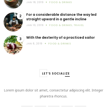
JAN 18, 2019
FOOD & DRINKS
For a considerable distance the way led
2
straight upward in a gentle incline
JAN 10, 2019
FOOD & DRINKS
,
TRAVEL
With the dexterity of a practiced sailor
3
JAN 8, 2019
FOOD & DRINKS
LET’S SOCIALIZE
Lorem ipsum dolor sit amet, consectetur adipiscing elit. Integer
pharetra rhoncus.